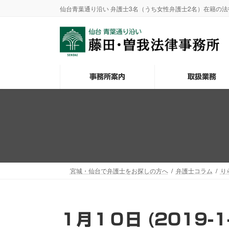
コ
ナ
仙台青葉通り沿い 弁護士3名（うち女性弁護士2名）在籍の
ン
ビ
テ
ゲ
ン
ー
ツ
シ
へ
ョ
事務所案内
取扱業務
ス
ン
キ
に
ッ
移
プ
動
宮城・仙台で弁護士をお探しの方へ
弁護士コラム
り
１月１０日 (2019-1