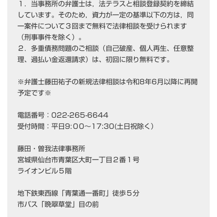
１．当事務所の弁護士は，法テラスと相談登録契約を締結
しています。そのため，資力が一定の基準以下の方は，同
一案件について３回まで無料で法律相談を受けられます
（刑事事件を除く）。
２．多重債務問題のご相談（自己破産、個人再生、任意整
理、過払い金返還請求）は、初回に限り無料です。
※弁護士藤田祐子の新規法律相談は令和8年6月以降に再開
予定です※
電話番号：022-265-6644
受付時間：平日9:０0～17:30(土日祝除く）
藤田・曽我法律事務所
宮城県仙台市青葉区大町一丁目２番１号
ライオンビル５階
地下鉄東西線「青葉通一番町」徒歩５分
市バス「晩翠草堂」目の前