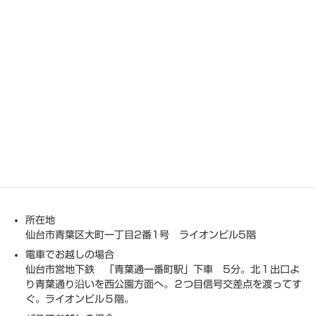
より大きい地図で
藤田・曽我法律事務所
を見る
所在地
仙台市青葉区大町一丁目2番1号 ライオンビル5階
電車でお越しの場合
仙台市営地下鉄 「青葉通一番町駅」下車 5分。北１出口よ
り青葉通り沿いを西公園方面へ。２つ目信号交差点を渡ってす
ぐ。ライオンビル５階。