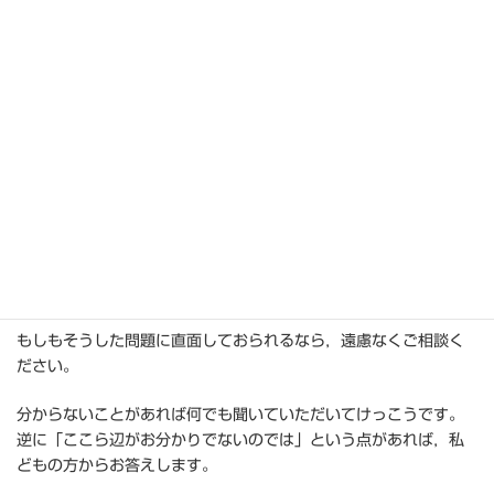
弁護士
寺田 玲子
【相談・依頼をお考えの方へ】
離婚，相続，借金，交通事故，詐欺的被害・・・。
世の中には，法律で解決しないといけない問題は尽きません。
もしもそうした問題に直面しておられるなら，遠慮なくご相談く
ださい。
分からないことがあれば何でも聞いていただいてけっこうです。
逆に「ここら辺がお分かりでないのでは」という点があれば，私
どもの方からお答えします。