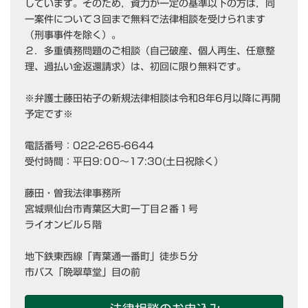
しています。そのため，資力が一定の基準以下の方は，同
一案件について３回まで無料で法律相談を受けられます
（刑事事件を除く）。
２．多重債務問題のご相談（自己破産、個人再生、任意整
理、過払い金返還請求）は、初回に限り無料です。
※弁護士藤田祐子の新規法律相談は令和8年6月以降に再開
予定です※
電話番号：022-265-6644
受付時間：平日9:０0～17:30(土日祝除く）
藤田・曽我法律事務所
宮城県仙台市青葉区大町一丁目２番１号
ライオンビル５階
地下鉄東西線「青葉通一番町」徒歩５分
市バス「晩翠草堂」目の前