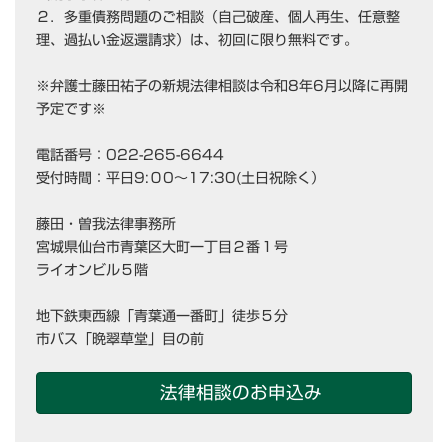
２．多重債務問題のご相談（自己破産、個人再生、任意整
理、過払い金返還請求）は、初回に限り無料です。
※弁護士藤田祐子の新規法律相談は令和8年6月以降に再開
予定です※
電話番号：022-265-6644
受付時間：平日9:０0～17:30(土日祝除く）
藤田・曽我法律事務所
宮城県仙台市青葉区大町一丁目２番１号
ライオンビル５階
地下鉄東西線「青葉通一番町」徒歩５分
市バス「晩翠草堂」目の前
法律相談のお申込み