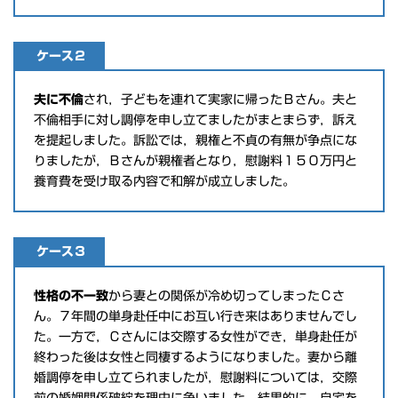
ケース２
夫に不倫
され，子どもを連れて実家に帰ったＢさん。夫と
不倫相手に対し調停を申し立てましたがまとまらず，訴え
を提起しました。訴訟では，親権と不貞の有無が争点にな
りましたが，Ｂさんが親権者となり，慰謝料１５０万円と
養育費を受け取る内容で和解が成立しました。
ケース３
性格の不一致
から妻との関係が冷め切ってしまったＣさ
ん。７年間の単身赴任中にお互い行き来はありませんでし
た。一方で，Ｃさんには交際する女性ができ，単身赴任が
終わった後は女性と同棲するようになりました。妻から離
婚調停を申し立てられましたが，慰謝料については，交際
前の婚姻関係破綻を理由に争いました。結果的に，自宅を